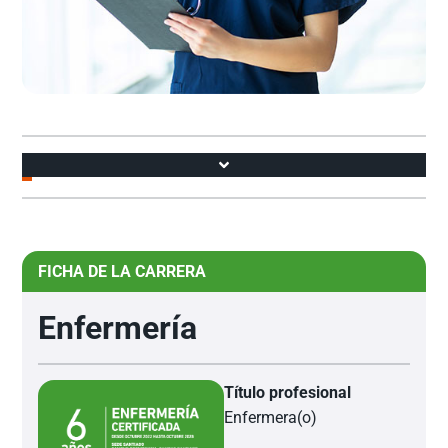
Accesos
¿Por qué estudiar Enfermería en Universidad de Las Américas?
FICHA DE LA CARRERA
Enfermería
Título profesional
Enfermera(o)