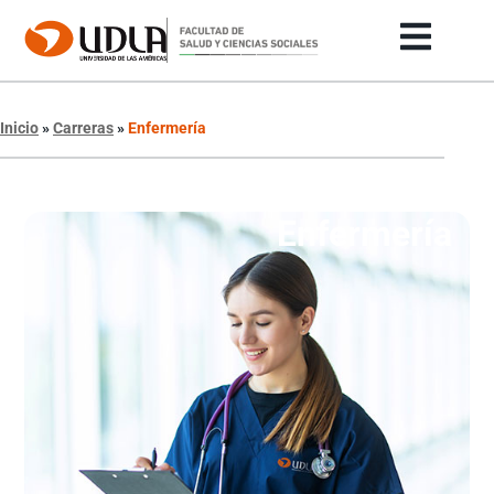
Inicio
»
Carreras
»
Enfermería
Enfermería